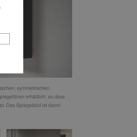
n
ssischen, symmetrischen
piegeltüren erhältlich, so dass
st. Das Spiegelbild ist damit