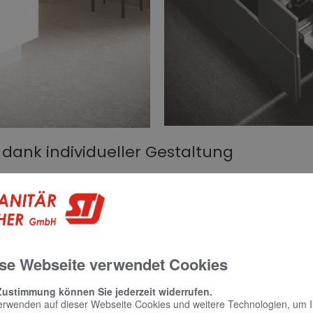
g dank individueller Gestaltung
erschiedenen, wählbaren Seiten- und Rückwänden. Ganz nach
iegelt oder Schwarz. Damit lassen sich zeitlose Bäder einrichte
olzoptik eine wohnliche Variante gestalten. Der Korpus des Spi
ders langlebig im Badezimmer und verliert auch nach Jahren nich
se Webseite verwendet Cookies
Zustimmung können Sie jederzeit widerrufen.
erwenden auf dieser Webseite Cookies und weitere Technologien, um 