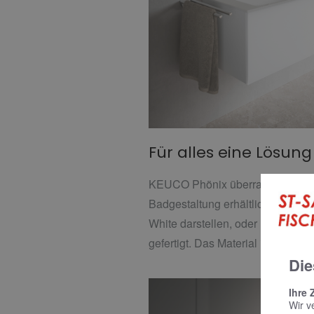
Für alles eine Lösun
KEUCO Phönix überrascht mit v
Badgestaltung erhältlich in versp
White darstellen, oder mit der H
gefertigt. Das Material ist beson
Die
Ihre 
Wir v