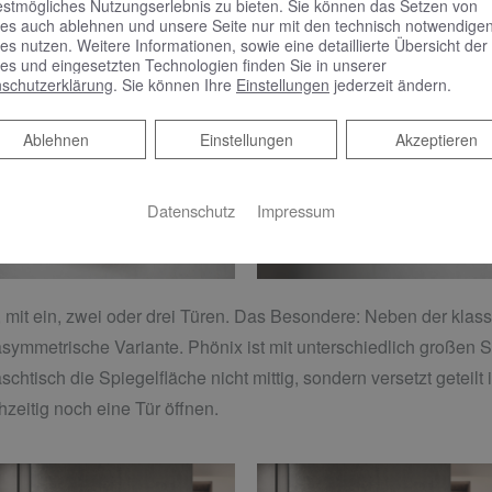
estmögliches Nutzungserlebnis zu bieten. Sie können das Setzen von
es auch ablehnen und unsere Seite nur mit den technisch notwendige
es nutzen. Weitere Informationen, sowie eine detaillierte Übersicht der
es und eingesetzten Technologien finden Sie in unserer
schutzerklärung
. Sie können Ihre
Einstellungen
jederzeit ändern.
Ablehnen
Ablehnen
Einstellungen
Akzeptieren
Datenschutz
Impressum
, mit ein, zwei oder drei Türen. Das Besondere: Neben der kla
 asymmetrische Variante. Phönix ist mit unterschiedlich großen S
tisch die Spiegelfläche nicht mittig, sondern versetzt geteilt i
hzeitig noch eine Tür öffnen.