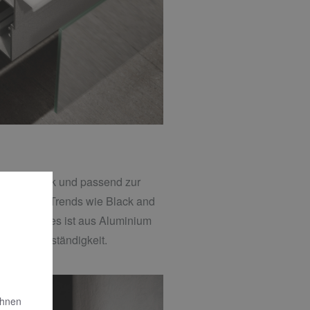
 Geschmack und passend zur
n, aktuelle Trends wie Black and
egelschrankes ist aus Aluminium
t seine Beständigkeit.
Ihnen