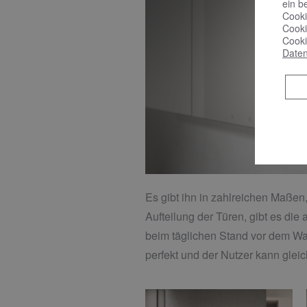
ein b
Cooki
Cooki
Cooki
Daten
Es gibt ihn in zahlreichen Maßen
Aufteilung der Türen, gibt es die
beim täglichen Stand vor dem Wasch
perfekt und der Nutzer kann gleic